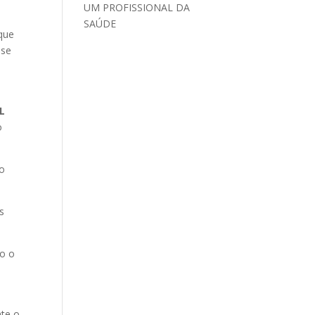
UM PROFISSIONAL DA
SAÚDE
que
sse
L
o
 o
s
do o
te o