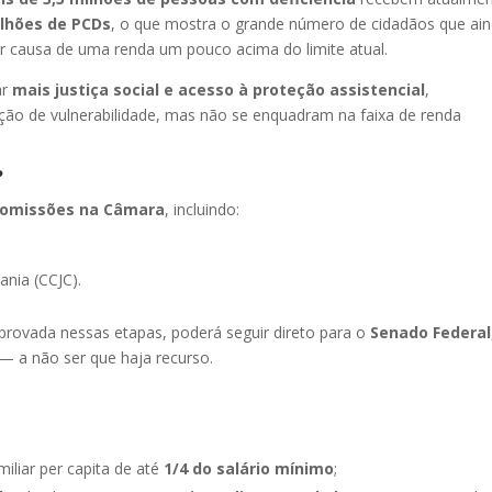
ilhões de PCDs
, o que mostra o grande número de cidadãos que ai
r causa de uma renda um pouco acima do limite atual.
ar
mais justiça social e acesso à proteção assistencial
,
ação de vulnerabilidade, mas não se enquadram na faixa de renda
?
 comissões na Câmara
, incluindo:
ania (CCJC).
aprovada nessas etapas, poderá seguir direto para o
Senado Federal
— a não ser que haja recurso.
?
iliar per capita de até
1/4 do salário mínimo
;