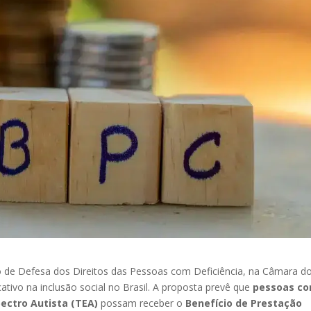
 de Defesa dos Direitos das Pessoas com Deficiência, na Câmara d
tivo na inclusão social no Brasil. A proposta prevê que
pessoas c
ectro Autista (TEA)
possam receber o
Benefício de Prestação