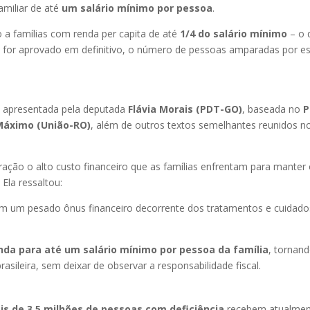
miliar de até
um salário mínimo por pessoa
.
o a famílias com renda per capita de até
1/4 do salário mínimo
– o 
o for aprovado em definitivo, o número de pessoas amparadas por e
o) apresentada pela deputada
Flávia Morais (PDT-GO)
, baseada no
P
Máximo (União-RO)
, além de outros textos semelhantes reunidos n
ração o alto custo financeiro que as famílias enfrentam para manter
Ela ressaltou:
tam um pesado ônus financeiro decorrente dos tratamentos e cuidado
nda para até um salário mínimo por pessoa da família
, tornan
rasileira, sem deixar de observar a responsabilidade fiscal.
is de 3,5 milhões de pessoas com deficiência
recebem atualmen