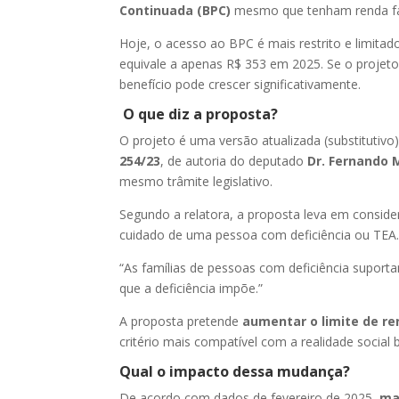
Continuada (BPC)
mesmo que tenham renda fa
Hoje, o acesso ao BPC é mais restrito e limitad
equivale a apenas R$ 353 em 2025. Se o projet
benefício pode crescer significativamente.
O que diz a proposta?
O projeto é uma versão atualizada (substitutiv
254/23
, de autoria do deputado
Dr. Fernando 
mesmo trâmite legislativo.
Segundo a relatora, a proposta leva em conside
cuidado de uma pessoa com deficiência ou TEA. 
“As famílias de pessoas com deficiência supor
que a deficiência impõe.”
A proposta pretende
aumentar o limite de re
critério mais compatível com a realidade social b
Qual o impacto dessa mudança?
De acordo com dados de fevereiro de 2025,
ma