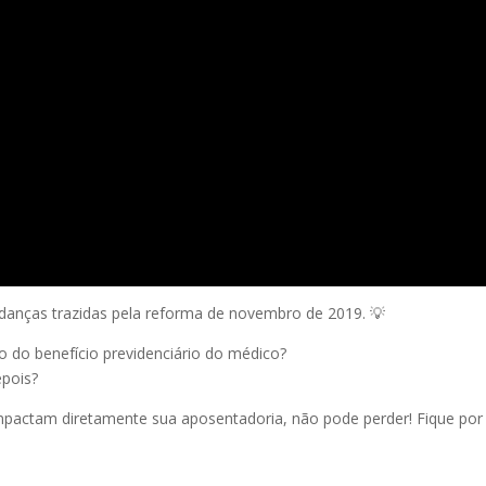
anças trazidas pela reforma de novembro de 2019. 💡
 do benefício previdenciário do médico?
epois?
pactam diretamente sua aposentadoria, não pode perder! Fique por